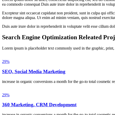
ea commodo consequat Duis aute irure dolor in reprehenderit in voluptat
Excepteur sint occaecat cupidatat non proident, sunt in culpa qui offic
dolore magna aliqua. Ut enim ad minim veniam, quis nostrud exercita
Duis aute irure dolor in reprehenderit in voluptate velit esse cillum do
Search Engine Optimization Releated Proj
Lorem ipsum is placeholder text commonly used in the graphic, print,
29%
SEO, Social Media Marketing
increase in organic conversions a month for the go-to total cosmetic re
29%
360 Marketing, CRM Development
increase in organic conversions a month for the go-to total cosmetic re