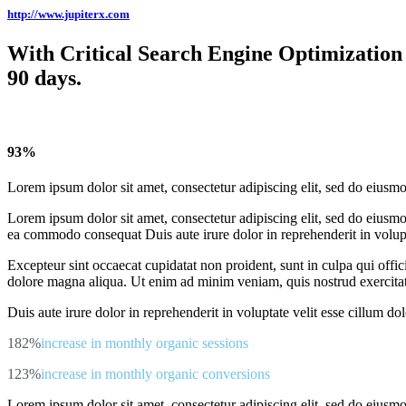
http://www.jupiterx.com
With Critical Search Engine Optimization 
90 days.
93%
Lorem ipsum dolor sit amet, consectetur adipiscing elit, sed do eiusm
Lorem ipsum dolor sit amet, consectetur adipiscing elit, sed do eiusmo
ea commodo consequat Duis aute irure dolor in reprehenderit in voluptat
Excepteur sint occaecat cupidatat non proident, sunt in culpa qui offic
dolore magna aliqua. Ut enim ad minim veniam, quis nostrud exercita
Duis aute irure dolor in reprehenderit in voluptate velit esse cillum do
182%
increase in monthly organic sessions
123%
increase in monthly organic conversions
Lorem ipsum dolor sit amet, consectetur adipiscing elit, sed do eiusmo